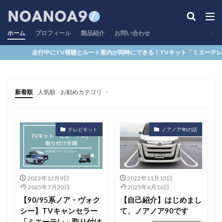
ホーム
プロフィール
製品紹介
お問い合わせ
走行中にTV視聴とルート案内が同時にできる！TVキット「ミエーテレ」
新着順
人気順
お勧めカテゴリ
ヘッダーメニュー
フッターメニュー
ノア
テレビキット
ノアノア90の話
2022年12月9日
2022年11月13日
2025年7月20日
2025年6月16日
【90/95系ノア・ヴォク
【自己紹介】はじめまし
シー】TVキャンセラー
て、ノアノア90です
「ミエーテレ」取り付け